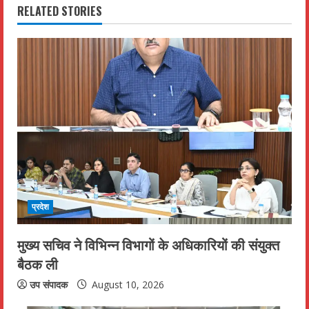
n
RELATED STORIES
u
e
R
e
a
d
i
प्रदेश
n
मुख्य सचिव ने विभिन्न विभागों के अधिकारियों की संयुक्त
बैठक ली
g
उप संपादक
August 10, 2026