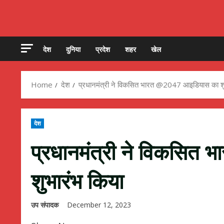
देश
दुनिया
प्रदेश
शहर
खेल
Home
देश
प्रधानमंत्री ने विकसित भारत @2047 आइडियास का शु
देश
प्रधानमंत्री ने विकसित
शुभारंभ किया
उप संपादक
December 12, 2023