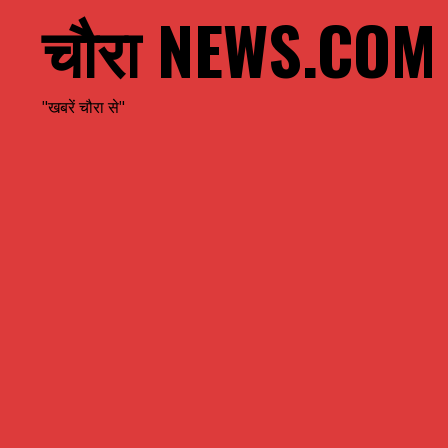
चौरा NEWS.COM
"खबरें चौरा से"