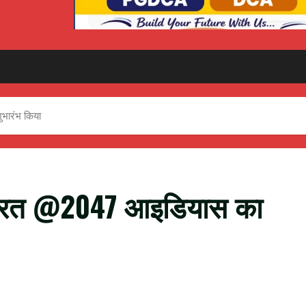
भारंभ किया
 भारत @2047 आइडियास का