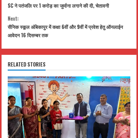
SC ने पतंजलि पर 1 करोड़ का जुर्माना लगाने की दी, चेतावनी
o
Next:
n
सैनिक स्कूल अंबिकापुर में कक्षा 6वीं और 9वीं में प्रवेश हेतु ऑनलाईन
t
आवेदन 16 दिसम्बर तक
i
n
RELATED STORIES
u
e
R
e
a