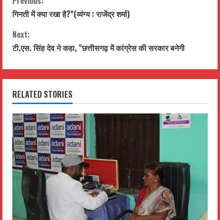
C
Previous:
गिनती में क्या रखा है?*(व्यंग्य : राजेंद्र शर्मा)
o
Next:
n
टी.एस. सिंह देव ने कहा, “छत्तीसगढ़ में कांग्रेस की सरकार बनेगी
t
i
RELATED STORIES
n
u
e
R
e
a