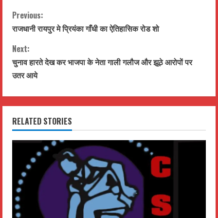
C
Previous:
राजधानी रायपुर मे प्रियंका गाँधी का ऐतिहासिक रोड शो
o
Next:
n
चुनाव हारते देख कर भाजपा के नेता गाली गलौज और झूठे आरोपों पर
t
उतर आये
i
n
RELATED STORIES
u
e
R
e