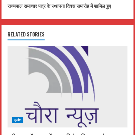
t
राज्यपाल समाचार पत्र के स्थापना दिवस समारोह में शामिल हुए
i
n
RELATED STORIES
u
e
R
e
a
d
i
प्रदेश