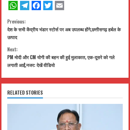
WhatsApp
Telegram
Facebook
Twitter
Email
C
Previous:
देश के सभी केंद्रीय भंडार स्टोर्स पर अब उपलब्ध होंगे,छत्तीसगढ़ हर्बल के
o
उत्पाद
n
Next:
t
PM मोदी और CM योगी की बहन की हुई मुलाकात, एक-दूसरे को गले
लगाती आईं,नजर: देखें वीडियो
i
n
RELATED STORIES
u
e
R