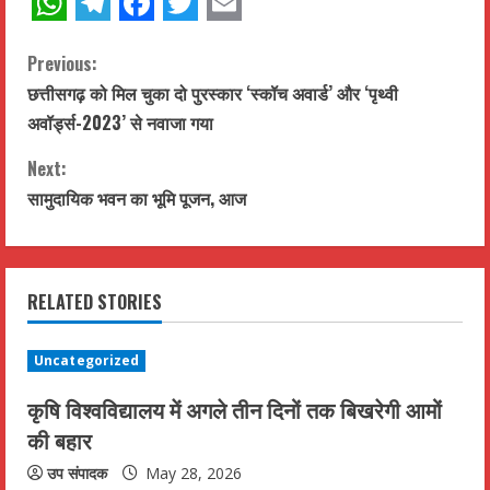
WhatsApp
Telegram
Facebook
Twitter
Email
C
Previous:
छत्तीसगढ़ को मिल चुका दो पुरस्कार ‘स्कॉच अवार्ड’ और ‘पृथ्वी
o
अवॉर्ड्स-2023’ से नवाजा गया
n
Next:
t
सामुदायिक भवन का भूमि पूजन, आज
i
n
RELATED STORIES
u
Uncategorized
e
कृषि विश्वविद्यालय में अगले तीन दिनों तक बिखरेगी आमों
R
की बहार
e
उप संपादक
May 28, 2026