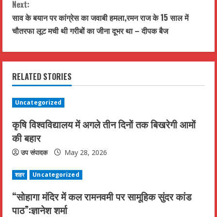
n
Next:
t
साव के बयान पर कांग्रेस का जवाबी हमला,रमन राज के 15 साल में
चौतरफा लूट मची थी गरीबों का जीना दूभर था – दीपक बैज
i
n
RELATED STORIES
u
e
Uncategorized
R
कृषि विश्वविद्यालय में अगले तीन दिनों तक बिखरेगी आमों
की बहार
e
उप संपादक
May 28, 2026
a
शहर
Uncategorized
d
“सोहागा मंदिर में कल रामनवमी पर सामूहिक सुंदर कांड
i
पाठ”:ज्ञानेश शर्मा