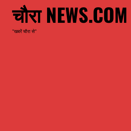
चौरा NEWS.COM
"खबरें चौरा से"