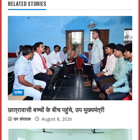
RELATED STORIES
n
u
e
R
e
a
d
प्रदेश
i
छात्रावासी बच्चों के बीच पहुंचे, उप मुख्यमंत्री
n
उप संपादक
August 8, 2026
g