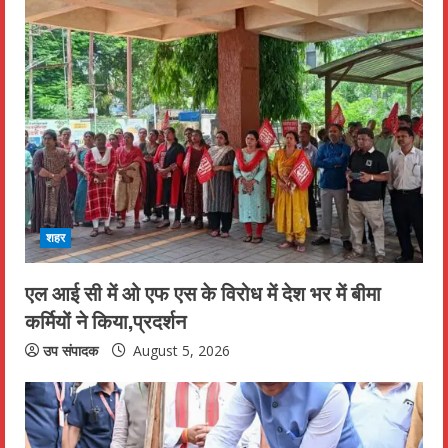
e
R
e
a
d
i
शहर
n
एल आई सी में ओ एफ एस के विरोध में देश भर में बीमा
g
कर्मियों ने किया,प्रदर्शन
उप संपादक
August 5, 2026