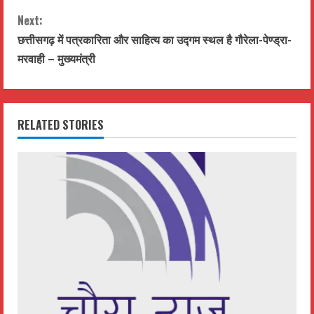
o
Next:
n
छत्तीसगढ़ में पत्रकारिता और साहित्य का उद्गम स्थल है गौरेला-पेण्ड्रा-
t
मरवाही – मुख्यमंत्री
i
n
RELATED STORIES
u
e
R
e
a
d