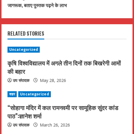
जागरूक, बताए पुस्तक पढ़ने के लाभ
i
n
RELATED STORIES
u
e
Uncategorized
R
कृषि विश्वविद्यालय में अगले तीन दिनों तक बिखरेगी आमों
की बहार
e
उप संपादक
May 28, 2026
a
शहर
Uncategorized
d
“सोहागा मंदिर में कल रामनवमी पर सामूहिक सुंदर कांड
i
पाठ”:ज्ञानेश शर्मा
n
उप संपादक
March 26, 2026