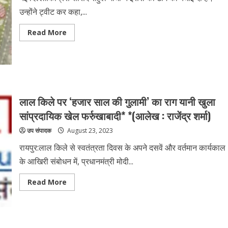
उन्होंने ट्वीट कर कहा,...
Read
Read More
more
about
राहुल
गांधी
ने
ISRO
को
दी
बधाई
लाल किले पर ‘हजार साल की गुलामी’ का राग यानी खुला
सांप्रदायिक खेल फर्रुखाबादी* *(आलेख : राजेंद्र शर्मा)
उप संपादक
August 23, 2023
रायपुर:लाल किले से स्वतंत्रता दिवस के अपने दसवें और वर्तमान कार्यकाल
के आखिरी संबोधन में, प्रधानमंत्री मोदी...
Read
Read More
more
about
लाल
किले
पर
‘हजार