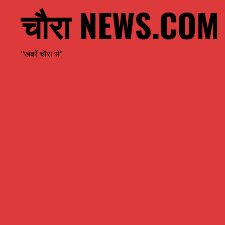
चौरा NEWS.COM
"खबरें चौरा से"