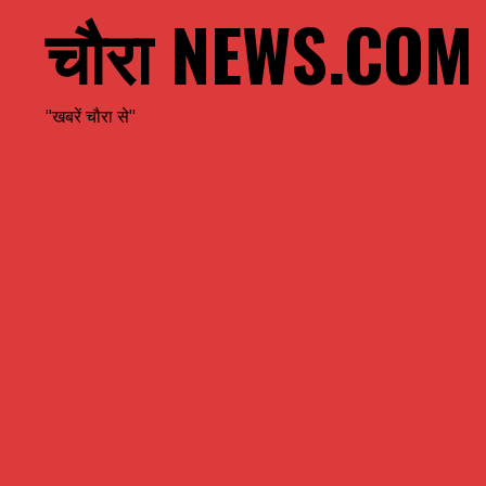
चौरा NEWS.COM
"खबरें चौरा से"