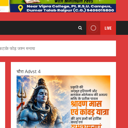
LIVE
एवं फटाके फोड़ जश्न मनाया
चौरा Advst 4